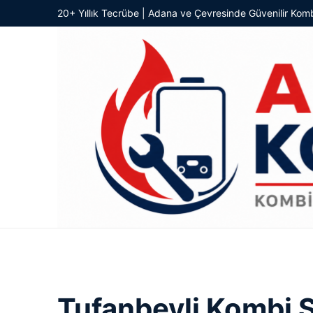
20+ Yıllık Tecrübe | Adana ve Çevresinde Güvenilir Komb
Tufanbeyli Kombi S