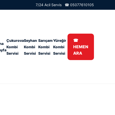
7/24 Acil Servis ☎ 05077610105
☎
Çukurova
Seyhan
Sarıçam
Yüreğir
na
HEMEN
Kombi
Kombi
Kombi
Kombi
ayfa
ARA
Servisi
Servisi
Servisi
Servisi