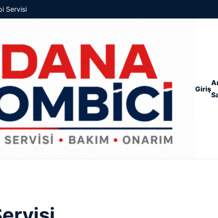
i Servisi
A
Giriş
S
ervisi