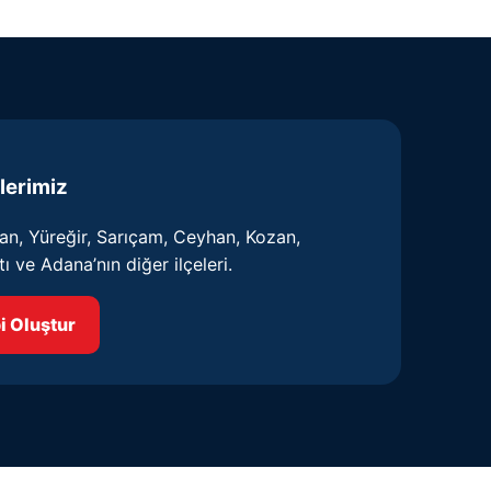
lerimiz
n, Yüreğir, Sarıçam, Ceyhan, Kozan,
tı ve Adana’nın diğer ilçeleri.
i Oluştur