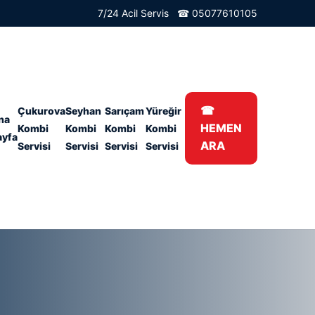
7/24 Acil Servis ☎ 05077610105
☎
Çukurova
Seyhan
Sarıçam
Yüreğir
na
HEMEN
Kombi
Kombi
Kombi
Kombi
ayfa
ARA
Servisi
Servisi
Servisi
Servisi