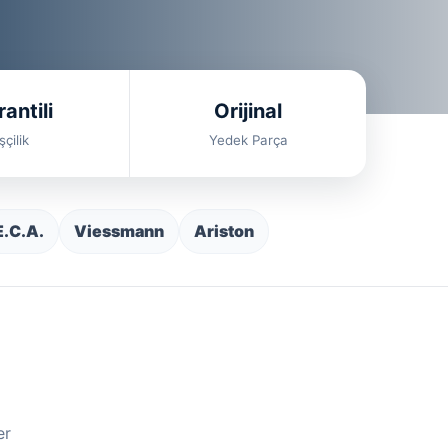
antili
Orijinal
şçilik
Yedek Parça
E.C.A.
Viessmann
Ariston
er