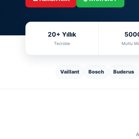
20+ Yıllık
500
Tecrübe
Mutlu Mü
Vaillant
Bosch
Buderus
A