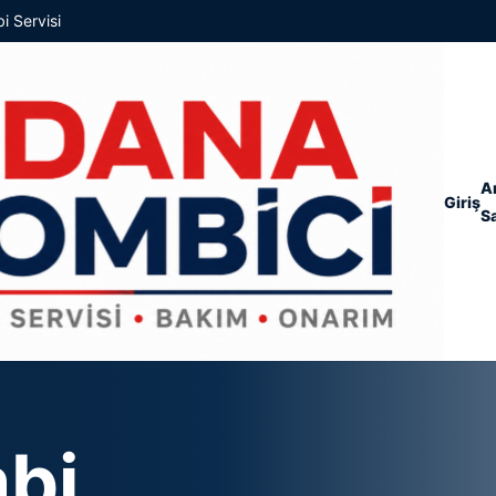
i Servisi
A
Giriş
S
bi