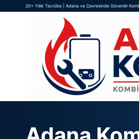
20+ Yıllık Tecrübe | Adana ve Çevresinde Güvenilir Komb
Adana Kom