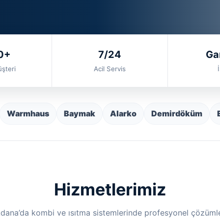
0+
7/24
Gar
şteri
Acil Servis
İ
Warmhaus
Baymak
Alarko
Demirdöküm
Hizmetlerimiz
dana’da kombi ve ısıtma sistemlerinde profesyonel çözüml